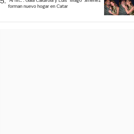
5
.
“Al fin…”: Gala Caldirola y Luis “Mago” Jiménez
forman nuevo hogar en Catar