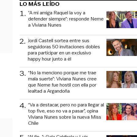
LO MÁS LEÍDO
1
.
“A mi amiga Raquel la voy a
defender siempre”: responde Neme
a Viviana Nunes
2
.
Jordi Castell sortea entre sus
seguidoras 50 invitaciones dobles
para participar en un exclusivo
happy hour junto a él
3
.
“No la menciono porque me trae
mala suerte”: Viviana Nunes cree
que Neme fue hostil con ella por
lealtad a Argandoña
4
.
“Va a destacar, pero no para llegar al
top five, eso no va a pasar”, opina
Viviana Nunes sobre la nueva Miss
Chile
“Al fin…”: Gala Caldirola y Luis