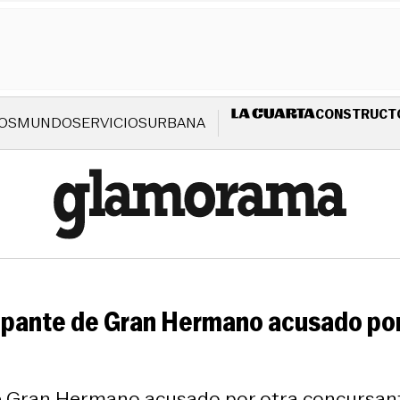
CONSTRUCT
OS
MUNDO
SERVICIOS
URBANA
icipante de Gran Hermano acusado po
 de Gran Hermano acusado por otra concursant