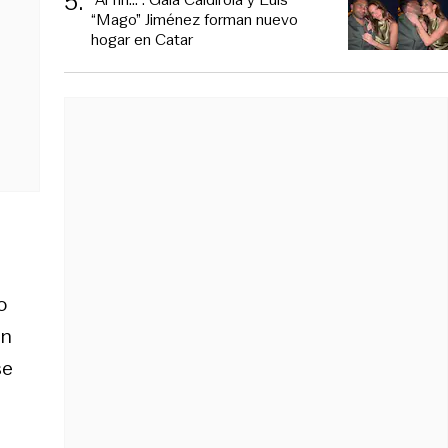
5
.
“Mago” Jiménez forman nuevo
hogar en Catar
o
en
se