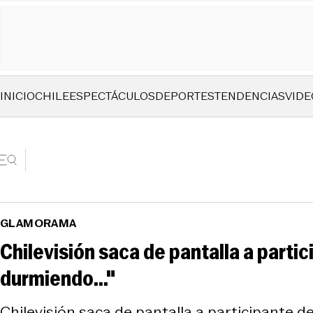
INICIO
CHILE
ESPECTÁCULOS
DEPORTES
TENDENCIAS
VIDE
GLAMORAMA
Chilevisión saca de pantalla a part
durmiendo..."
Chilevisión saca de pantalla a participante