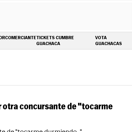
OR
COMERCIANTE
TICKETS CUMBRE
VOTA
OPENS IN NEW WINDOW
OPE
GUACHACA
GUACHACAS
r otra concursante de "tocarme
e de "tocarme durmiendo..."