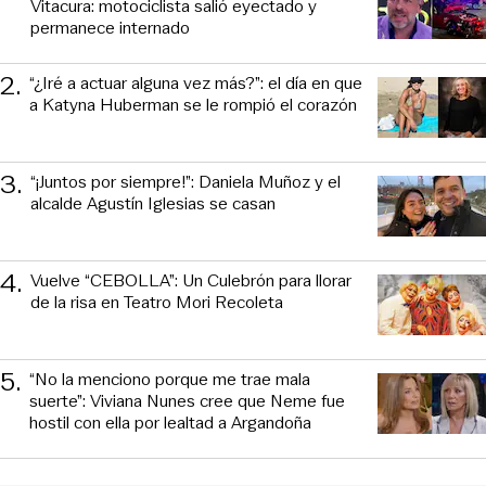
Vitacura: motociclista salió eyectado y
permanece internado
2
.
“¿Iré a actuar alguna vez más?”: el día en que
a Katyna Huberman se le rompió el corazón
3
.
“¡Juntos por siempre!”: Daniela Muñoz y el
alcalde Agustín Iglesias se casan
4
.
Vuelve “CEBOLLA”: Un Culebrón para llorar
de la risa en Teatro Mori Recoleta
5
.
“No la menciono porque me trae mala
suerte”: Viviana Nunes cree que Neme fue
hostil con ella por lealtad a Argandoña