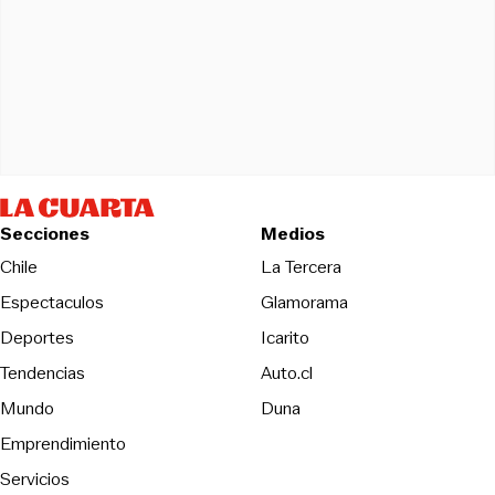
Secciones
Medios
Opens in new wind
Chile
La Tercera
Espectaculos
Glamorama
Opens in new window
Deportes
Icarito
Opens in new window
Tendencias
Auto.cl
Opens in new window
Mundo
Duna
Emprendimiento
Servicios