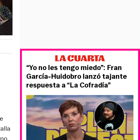
“Yo no les tengo miedo”: Fran
García-Huidobro lanzó tajante
respuesta a “La Cofradía”
de
alla
no.