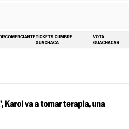
OR
COMERCIANTE
TICKETS CUMBRE
VOTA
OPENS IN NEW WINDOW
OPE
GUACHACA
GUACHACAS
’, Karol va a tomar terapia, una