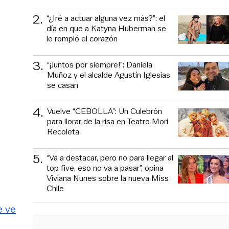
2
.
“¿Iré a actuar alguna vez más?”: el
día en que a Katyna Huberman se
le rompió el corazón
3
.
“¡Juntos por siempre!”: Daniela
Muñoz y el alcalde Agustín Iglesias
se casan
4
.
Vuelve “CEBOLLA”: Un Culebrón
para llorar de la risa en Teatro Mori
Recoleta
5
.
“Va a destacar, pero no para llegar al
top five, eso no va a pasar”, opina
Viviana Nunes sobre la nueva Miss
Chile
e ve