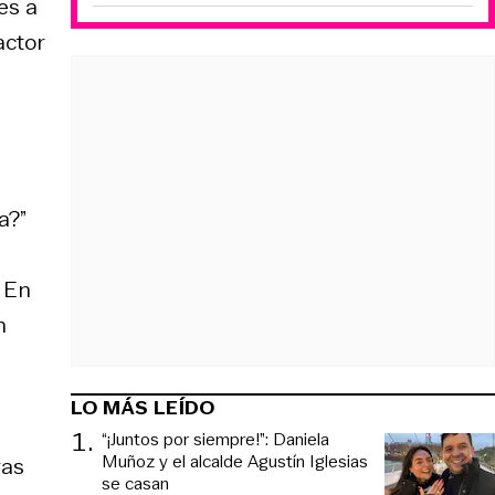
es a
actor
a?”
. En
n
LO MÁS LEÍDO
1
.
“¡Juntos por siempre!”: Daniela
Muñoz y el alcalde Agustín Iglesias
ras
se casan