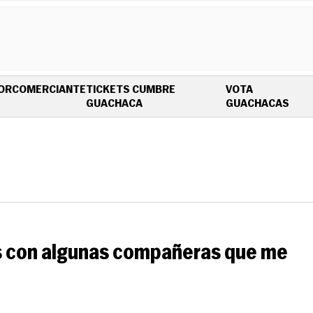
OR
COMERCIANTE
TICKETS CUMBRE
VOTA
OPENS IN NEW WINDOW
OPE
GUACHACA
GUACHACAS
as con algunas compañeras que me