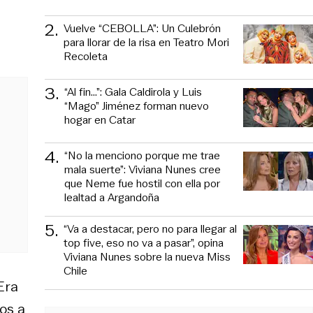
2
.
Vuelve “CEBOLLA”: Un Culebrón
para llorar de la risa en Teatro Mori
Recoleta
3
.
“Al fin…”: Gala Caldirola y Luis
“Mago” Jiménez forman nuevo
hogar en Catar
4
.
“No la menciono porque me trae
mala suerte”: Viviana Nunes cree
que Neme fue hostil con ella por
lealtad a Argandoña
5
.
“Va a destacar, pero no para llegar al
top five, eso no va a pasar”, opina
Viviana Nunes sobre la nueva Miss
Chile
Era
os a