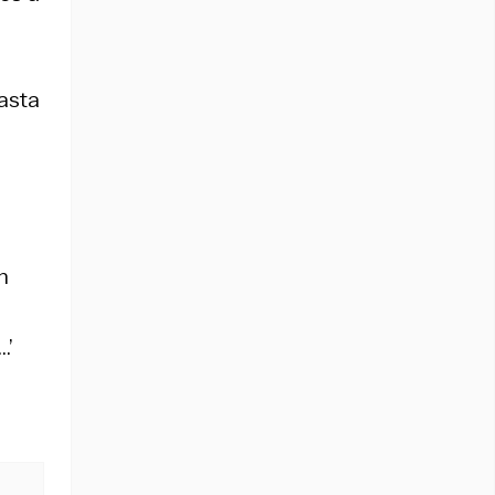
asta
n
.’