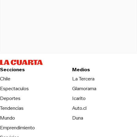
Secciones
Medios
Opens in new wind
Chile
La Tercera
Espectaculos
Glamorama
Opens in new window
Deportes
Icarito
Opens in new window
Tendencias
Auto.cl
Opens in new window
Mundo
Duna
Emprendimiento