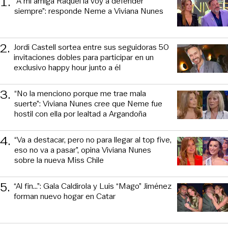
1
.
“A mi amiga Raquel la voy a defender
siempre”: responde Neme a Viviana Nunes
2
.
Jordi Castell sortea entre sus seguidoras 50
invitaciones dobles para participar en un
exclusivo happy hour junto a él
3
.
“No la menciono porque me trae mala
suerte”: Viviana Nunes cree que Neme fue
hostil con ella por lealtad a Argandoña
4
.
“Va a destacar, pero no para llegar al top five,
eso no va a pasar”, opina Viviana Nunes
sobre la nueva Miss Chile
5
.
“Al fin…”: Gala Caldirola y Luis “Mago” Jiménez
forman nuevo hogar en Catar