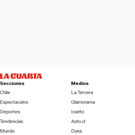
Secciones
Medios
Opens in new wind
Chile
La Tercera
Espectaculos
Glamorama
Opens in new window
Deportes
Icarito
Opens in new window
Tendencias
Auto.cl
Opens in new window
Mundo
Duna