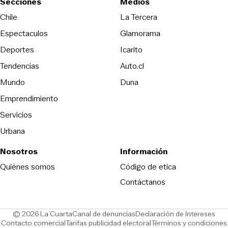
Secciones
Medios
Opens in new wind
Chile
La Tercera
Espectaculos
Glamorama
Opens in new window
Deportes
Icarito
Opens in new window
Tendencias
Auto.cl
Opens in new window
Mundo
Duna
Emprendimiento
Servicios
Urbana
Nosotros
Información
Opens in new
Quiénes somos
Código de etica
Contáctanos
Opens in new window
Ope
© 2026 La Cuarta
Canal de denuncias
Declaración de Intereses
Opens in new window
Opens in new window
Contacto comercial
Tarifas publicidad electoral
Términos y condiciones