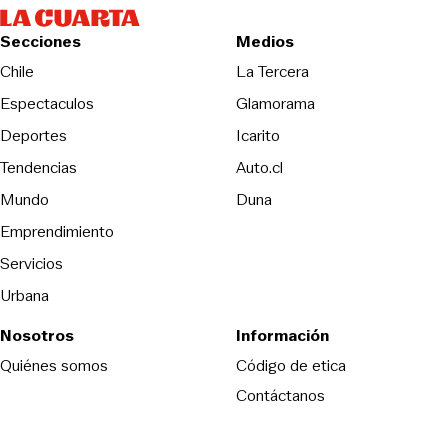
Secciones
Medios
Opens in new wind
Chile
La Tercera
Espectaculos
Glamorama
Opens in new window
Deportes
Icarito
Opens in new window
Tendencias
Auto.cl
Opens in new window
Mundo
Duna
Emprendimiento
Servicios
Urbana
Nosotros
Información
Opens in new
Quiénes somos
Código de etica
Contáctanos