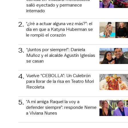
salió eyectado y permanece
internado
2
.
“¿Iré a actuar alguna vez más?”: el
día en que a Katyna Huberman se
le rompió el corazón
3
.
“¡Juntos por siempre!”: Daniela
Muñoz y el alcalde Agustín Iglesias
se casan
4
.
Vuelve “CEBOLLA”: Un Culebrón
para llorar de la risa en Teatro Mori
Recoleta
5
.
“A mi amiga Raquel la voy a
defender siempre”: responde Neme
a Viviana Nunes