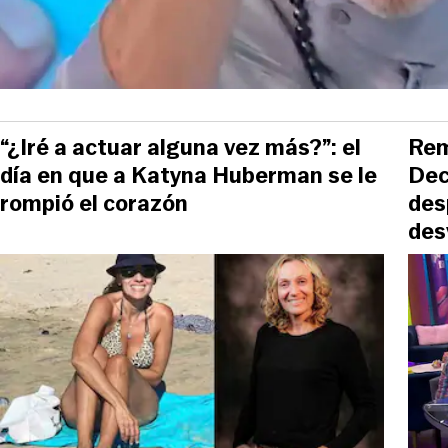
“¿Iré a actuar alguna vez más?”: el
Rem
día en que a Katyna Huberman se le
Dec
rompió el corazón
des
des