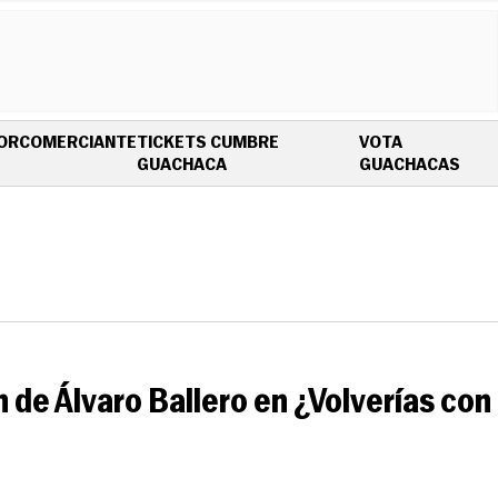
OR
COMERCIANTE
TICKETS CUMBRE
VOTA
OPENS IN NEW WINDOW
OPE
GUACHACA
GUACHACAS
n de Álvaro Ballero en ¿Volverías con