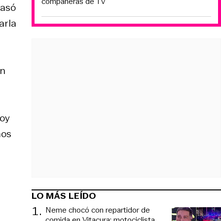
compañeras de TV
pasó
arla
on
toy
mos
LO MÁS LEÍDO
1
.
Neme chocó con repartidor de
comida en Vitacura: motociclista