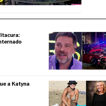
itacura:
internado
que a Katyna