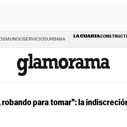
CONSTRUCT
OS
MUNDO
SERVICIOS
URBANA
, robando para tomar”: la indiscreció