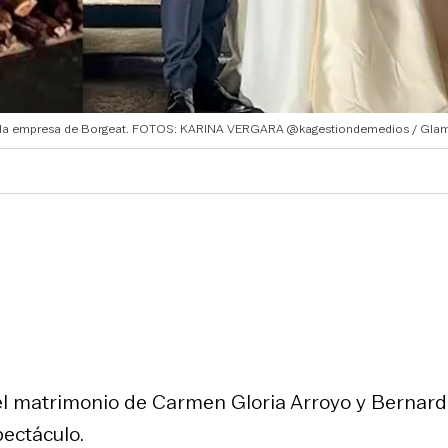
por la empresa de Borgeat. FOTOS: KARINA VERGARA @kagestiondemedios / Gl
s, el matrimonio de Carmen Gloria Arroyo y Bernar
ectáculo.