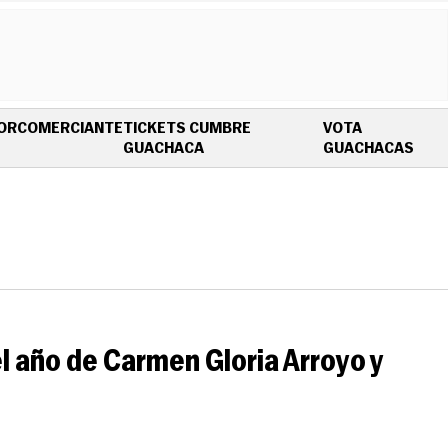
OR
COMERCIANTE
TICKETS CUMBRE
VOTA
OPENS IN NEW WINDOW
OPE
GUACHACA
GUACHACAS
del año de Carmen Gloria Arroyo y