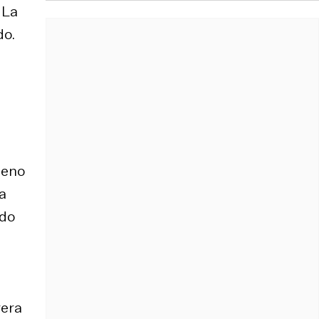
 La
do.
leno
a
ido
rera