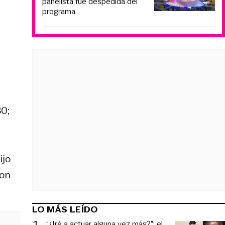
panelista fue despedida del
programa
80;
ijo
ron
LO MÁS LEÍDO
“¿Iré a actuar alguna vez más?”: el