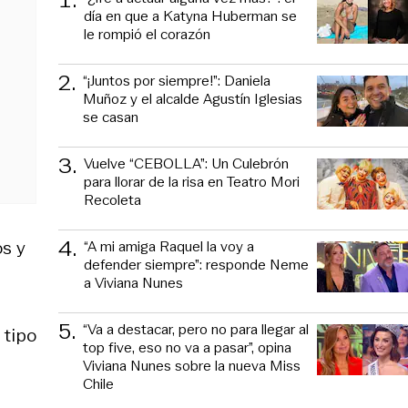
1
.
día en que a Katyna Huberman se
le rompió el corazón
2
.
“¡Juntos por siempre!”: Daniela
Muñoz y el alcalde Agustín Iglesias
se casan
3
.
Vuelve “CEBOLLA”: Un Culebrón
para llorar de la risa en Teatro Mori
Recoleta
4
.
os y
“A mi amiga Raquel la voy a
defender siempre”: responde Neme
a Viviana Nunes
5
.
“Va a destacar, pero no para llegar al
 tipo
top five, eso no va a pasar”, opina
Viviana Nunes sobre la nueva Miss
Chile