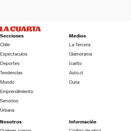
Secciones
Medios
Opens in new wind
Chile
La Tercera
Espectaculos
Glamorama
Opens in new window
Deportes
Icarito
Opens in new window
Tendencias
Auto.cl
Opens in new window
Mundo
Duna
Emprendimiento
Servicios
Urbana
Nosotros
Información
Opens in new
Quiénes somos
Código de etica