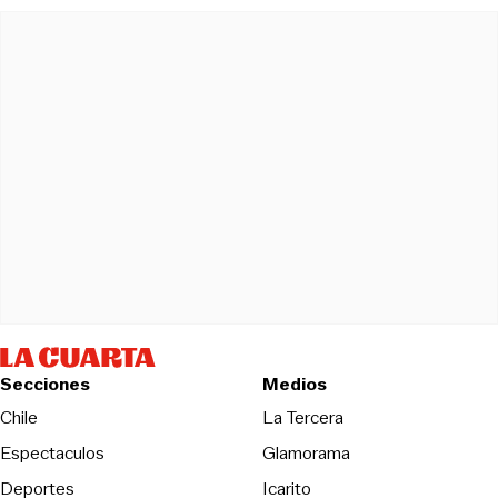
Secciones
Medios
Opens in new wind
Chile
La Tercera
Espectaculos
Glamorama
Opens in new window
Deportes
Icarito