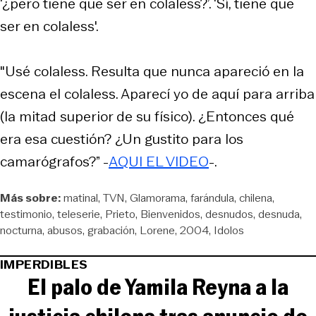
‘¿pero tiene que ser en colaless?’. ‘Sí, tiene que
ser en colaless'.
"Usé colaless. Resulta que nunca apareció en la
escena el colaless. Aparecí yo de aquí para arriba
(la mitad superior de su físico). ¿Entonces qué
era esa cuestión? ¿Un gustito para los
camarógrafos?” -
AQUI EL VIDEO
-.
Más sobre:
matinal
TVN
Glamorama
farándula
chilena
testimonio
teleserie
Prieto
Bienvenidos
desnudos
desnuda
nocturna
abusos
grabación
Lorene
2004
Idolos
IMPERDIBLES
El palo de Yamila Reyna a la