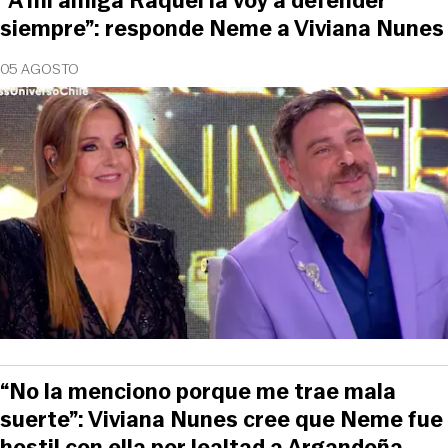
“A mi amiga Raquel la voy a defender
siempre”: responde Neme a Viviana Nunes
05 AGOSTO
“No la menciono porque me trae mala
suerte”: Viviana Nunes cree que Neme fue
hostil con ella por lealtad a Argandoña