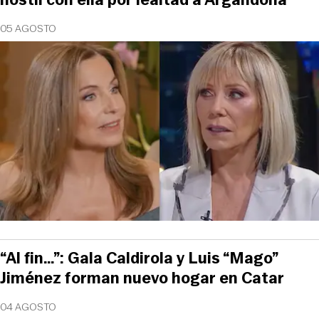
05 AGOSTO
“Al fin…”: Gala Caldirola y Luis “Mago”
Jiménez forman nuevo hogar en Catar
04 AGOSTO