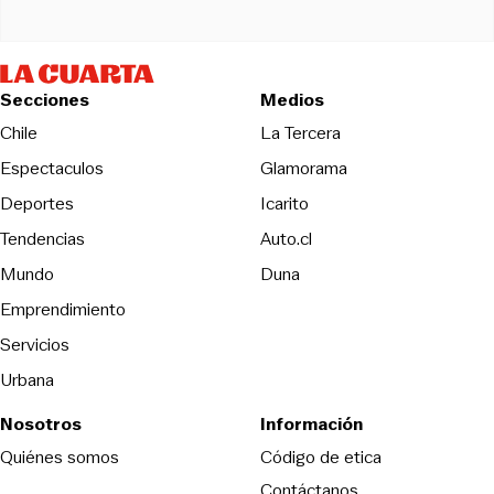
Secciones
Medios
Opens in new wind
Chile
La Tercera
Espectaculos
Glamorama
Opens in new window
Deportes
Icarito
Opens in new window
Tendencias
Auto.cl
Opens in new window
Mundo
Duna
Emprendimiento
Servicios
Urbana
Nosotros
Información
Opens in new
Quiénes somos
Código de etica
Contáctanos