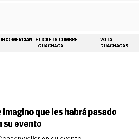
OR
COMERCIANTE
TICKETS CUMBRE
VOTA
OPENS IN NEW WINDOW
OPE
GUACHACA
GUACHACAS
me imagino que les habrá pasado
n su evento
 Doggenweiler en su evento