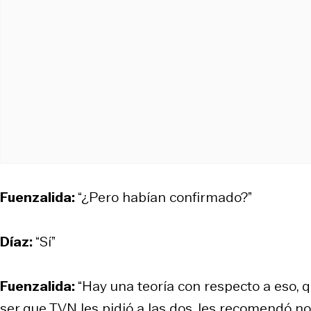
Fuenzalida:
“¿Pero habían confirmado?”
Díaz:
“Sí”
Fuenzalida:
“Hay una teoría con respecto a eso, q
ser que TVN les pidió a las dos, les recomendó no 