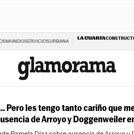
CONSTRUCT
OS
MUNDO
SERVICIOS
URBANA
... Pero les tengo tanto cariño que 
ausencia de Arroyo y Doggenweiler e
ponde Pamela Díaz sobre ausencia de Arroyo y