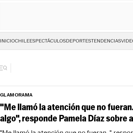
INICIO
CHILE
ESPECTÁCULOS
DEPORTES
TENDENCIAS
VIDE
GLAMORAMA
"Me llamó la atención que no fueran
algo", responde Pamela Díaz sobre 
"Me llamó la atención que no fueran...", res