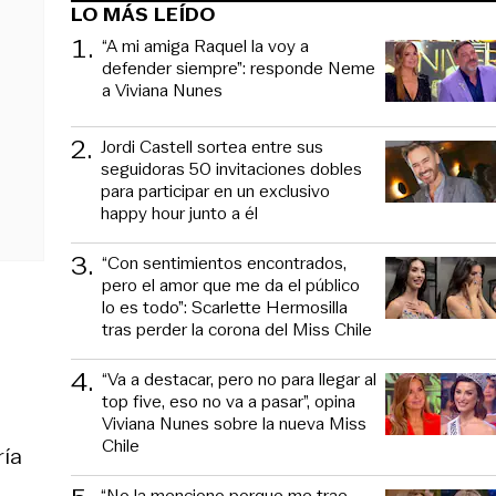
LO MÁS LEÍDO
1
.
“A mi amiga Raquel la voy a
defender siempre”: responde Neme
a Viviana Nunes
2
.
Jordi Castell sortea entre sus
seguidoras 50 invitaciones dobles
para participar en un exclusivo
happy hour junto a él
3
.
“Con sentimientos encontrados,
pero el amor que me da el público
lo es todo”: Scarlette Hermosilla
tras perder la corona del Miss Chile
4
.
“Va a destacar, pero no para llegar al
top five, eso no va a pasar”, opina
Viviana Nunes sobre la nueva Miss
Chile
ría
“No la menciono porque me trae