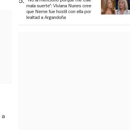
5
.
mala suerte”: Viviana Nunes cree
que Neme fue hostil con ella por
lealtad a Argandoña
 a