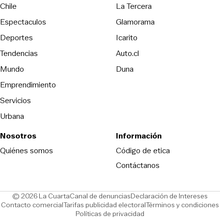
Opens in new wind
Chile
La Tercera
Espectaculos
Glamorama
Opens in new window
Deportes
Icarito
Opens in new window
Tendencias
Auto.cl
Opens in new window
Mundo
Duna
Emprendimiento
Servicios
Urbana
Nosotros
Información
Opens in new
Quiénes somos
Código de etica
Contáctanos
Opens in new window
Ope
© 2026 La Cuarta
Canal de denuncias
Declaración de Intereses
Opens in new window
Opens in new window
Contacto comercial
Tarifas publicidad electoral
Términos y condiciones
Políticas de privacidad