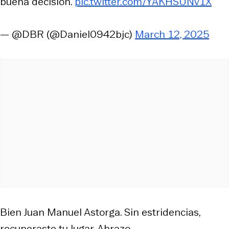
buena decisión.
pic.twitter.com/YAKHSUNv1X
— @DBR (@Daniel0942bjc)
March 12, 2025
Bien Juan Manuel Astorga. Sin estridencias,
recuperaste tu lugar. Abrazo.