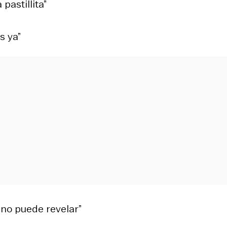
pastillita”
s ya”
 no puede revelar”