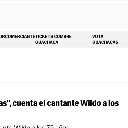
OR
COMERCIANTE
TICKETS CUMBRE
VOTA
OPENS IN NEW WINDOW
OPE
GUACHACA
GUACHACAS
as", cuenta el cantante Wildo a los
tante Wildo a los 75 años