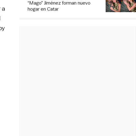
“Mago” Jiménez forman nuevo
 a
hogar en Catar
l
oy