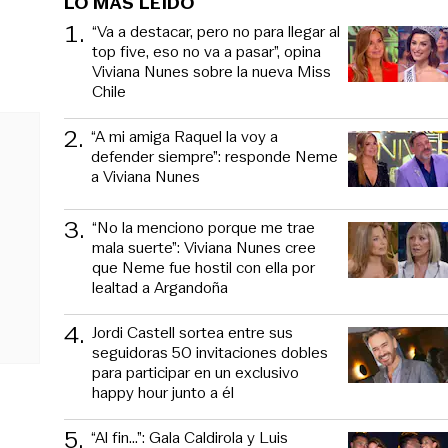
LO MÁS LEÍDO
1
.
“Va a destacar, pero no para llegar al
top five, eso no va a pasar”, opina
Viviana Nunes sobre la nueva Miss
Chile
2
.
“A mi amiga Raquel la voy a
defender siempre”: responde Neme
a Viviana Nunes
3
.
“No la menciono porque me trae
mala suerte”: Viviana Nunes cree
que Neme fue hostil con ella por
lealtad a Argandoña
4
.
Jordi Castell sortea entre sus
seguidoras 50 invitaciones dobles
para participar en un exclusivo
happy hour junto a él
5
.
“Al fin…”: Gala Caldirola y Luis