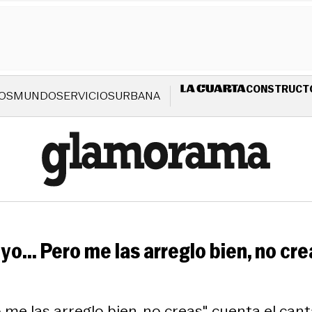
CONSTRUCT
OS
MUNDO
SERVICIOS
URBANA
o... Pero me las arreglo bien, no cre
 me las arreglo bien, no creas", cuenta el can