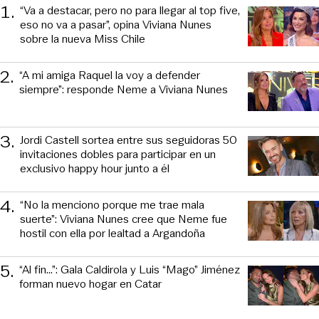
1
.
“Va a destacar, pero no para llegar al top five,
eso no va a pasar”, opina Viviana Nunes
sobre la nueva Miss Chile
2
.
“A mi amiga Raquel la voy a defender
siempre”: responde Neme a Viviana Nunes
3
.
Jordi Castell sortea entre sus seguidoras 50
invitaciones dobles para participar en un
exclusivo happy hour junto a él
4
.
“No la menciono porque me trae mala
suerte”: Viviana Nunes cree que Neme fue
hostil con ella por lealtad a Argandoña
5
.
“Al fin…”: Gala Caldirola y Luis “Mago” Jiménez
forman nuevo hogar en Catar