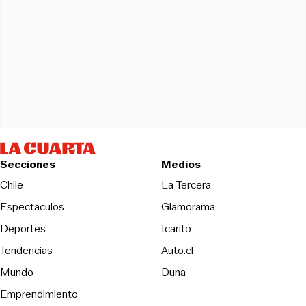
Secciones
Medios
Opens in new wind
Chile
La Tercera
Espectaculos
Glamorama
Opens in new window
Deportes
Icarito
Opens in new window
Tendencias
Auto.cl
Opens in new window
Mundo
Duna
Emprendimiento