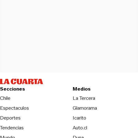
Secciones
Medios
Opens in new wind
Chile
La Tercera
Espectaculos
Glamorama
Opens in new window
Deportes
Icarito
Opens in new window
Tendencias
Auto.cl
Opens in new window
Mundo
Duna