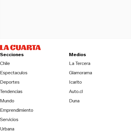
Secciones
Medios
Opens in new wind
Chile
La Tercera
Espectaculos
Glamorama
Opens in new window
Deportes
Icarito
Opens in new window
Tendencias
Auto.cl
Opens in new window
Mundo
Duna
Emprendimiento
Servicios
Urbana