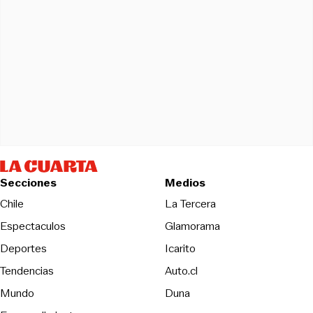
Secciones
Medios
Opens in new wind
Chile
La Tercera
Espectaculos
Glamorama
Opens in new window
Deportes
Icarito
Opens in new window
Tendencias
Auto.cl
Opens in new window
Mundo
Duna