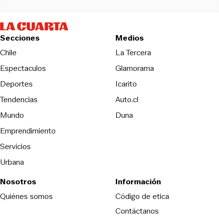
Secciones
Medios
Opens in new wind
Chile
La Tercera
Espectaculos
Glamorama
Opens in new window
Deportes
Icarito
Opens in new window
Tendencias
Auto.cl
Opens in new window
Mundo
Duna
Emprendimiento
Servicios
Urbana
Nosotros
Información
Opens in new
Quiénes somos
Código de etica
Contáctanos