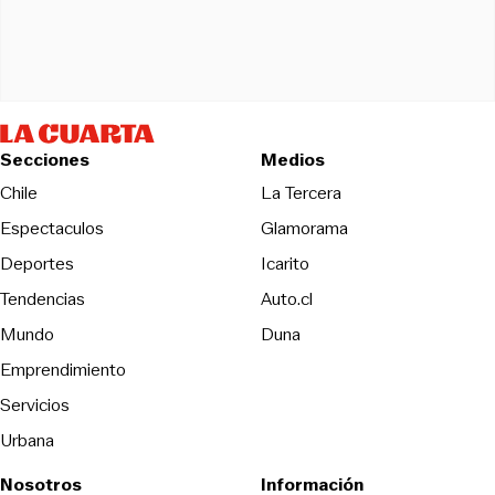
Secciones
Medios
Opens in new wind
Chile
La Tercera
Espectaculos
Glamorama
Opens in new window
Deportes
Icarito
Opens in new window
Tendencias
Auto.cl
Opens in new window
Mundo
Duna
Emprendimiento
Servicios
Urbana
Nosotros
Información