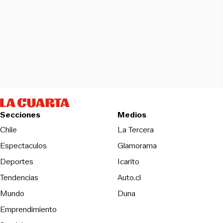
Secciones
Medios
Opens in new wind
Chile
La Tercera
Espectaculos
Glamorama
Opens in new window
Deportes
Icarito
Opens in new window
Tendencias
Auto.cl
Opens in new window
Mundo
Duna
Emprendimiento