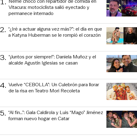
1
.
Neme chocó con repartidor de comida en
Vitacura: motociclista salió eyectado y
permanece internado
2
.
“¿Iré a actuar alguna vez más?”: el día en que
a Katyna Huberman se le rompió el corazón
3
.
“¡Juntos por siempre!”: Daniela Muñoz y el
alcalde Agustín Iglesias se casan
4
.
Vuelve “CEBOLLA”: Un Culebrón para llorar
de la risa en Teatro Mori Recoleta
5
.
“Al fin…”: Gala Caldirola y Luis “Mago” Jiménez
forman nuevo hogar en Catar