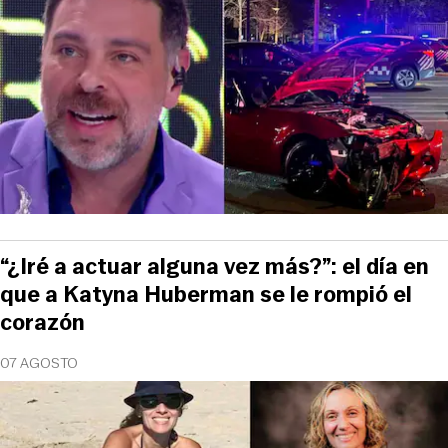
“¿Iré a actuar alguna vez más?”: el día en
que a Katyna Huberman se le rompió el
corazón
07 AGOSTO