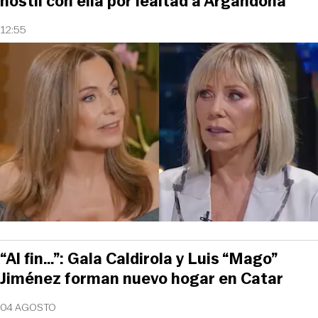
hostil con ella por lealtad a Argandoña
12:55
“Al fin…”: Gala Caldirola y Luis “Mago”
Jiménez forman nuevo hogar en Catar
04 AGOSTO