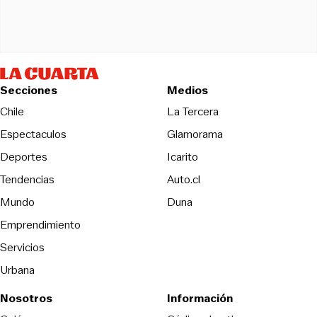
Secciones
Medios
Opens in new wind
Chile
La Tercera
Espectaculos
Glamorama
Opens in new window
Deportes
Icarito
Opens in new window
Tendencias
Auto.cl
Opens in new window
Mundo
Duna
Emprendimiento
Servicios
Urbana
Nosotros
Información