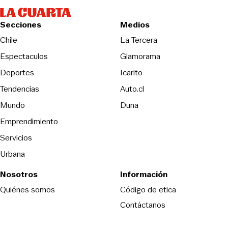
Secciones
Medios
Opens in new wind
Chile
La Tercera
Espectaculos
Glamorama
Opens in new window
Deportes
Icarito
Opens in new window
Tendencias
Auto.cl
Opens in new window
Mundo
Duna
Emprendimiento
Servicios
Urbana
Nosotros
Información
Opens in new
Quiénes somos
Código de etica
Contáctanos