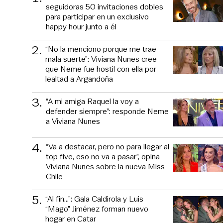
seguidoras 50 invitaciones dobles
para participar en un exclusivo
happy hour junto a él
2
.
“No la menciono porque me trae
mala suerte”: Viviana Nunes cree
que Neme fue hostil con ella por
lealtad a Argandoña
3
.
“A mi amiga Raquel la voy a
defender siempre”: responde Neme
a Viviana Nunes
4
.
“Va a destacar, pero no para llegar al
top five, eso no va a pasar”, opina
Viviana Nunes sobre la nueva Miss
Chile
5
.
“Al fin…”: Gala Caldirola y Luis
“Mago” Jiménez forman nuevo
hogar en Catar