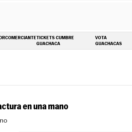
OR
COMERCIANTE
TICKETS CUMBRE
VOTA
OPENS IN NEW WINDOW
OPE
GUACHACA
GUACHACAS
ractura en una mano
ano