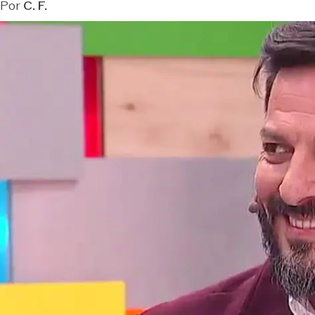
Por
C. F.