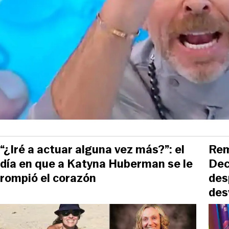
“¿Iré a actuar alguna vez más?”: el
Rem
día en que a Katyna Huberman se le
Dec
rompió el corazón
des
des