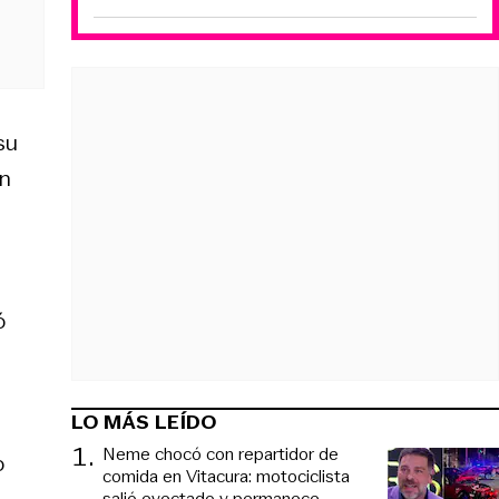
su
un
ó
LO MÁS LEÍDO
1
.
Neme chocó con repartidor de
o
comida en Vitacura: motociclista
salió eyectado y permanece