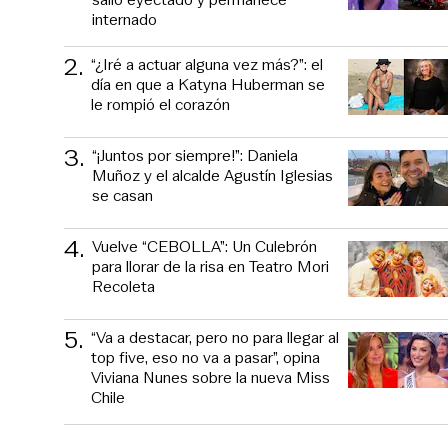
internado
2
.
“¿Iré a actuar alguna vez más?”: el
día en que a Katyna Huberman se
le rompió el corazón
3
.
“¡Juntos por siempre!”: Daniela
Muñoz y el alcalde Agustín Iglesias
se casan
4
.
Vuelve “CEBOLLA”: Un Culebrón
para llorar de la risa en Teatro Mori
Recoleta
5
.
“Va a destacar, pero no para llegar al
top five, eso no va a pasar”, opina
Viviana Nunes sobre la nueva Miss
Chile