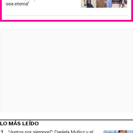
sea eterna”
LO MÁS LEÍDO
1
.
“¡Juntos por siempre!”: Daniela Muñoz y el