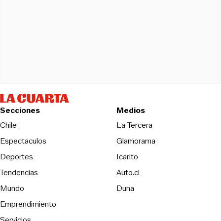
Secciones
Medios
Opens in new wind
Chile
La Tercera
Espectaculos
Glamorama
Opens in new window
Deportes
Icarito
Opens in new window
Tendencias
Auto.cl
Opens in new window
Mundo
Duna
Emprendimiento
Servicios