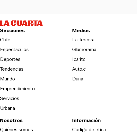
Secciones
Medios
Opens in new wind
Chile
La Tercera
Espectaculos
Glamorama
Opens in new window
Deportes
Icarito
Opens in new window
Tendencias
Auto.cl
Opens in new window
Mundo
Duna
Emprendimiento
Servicios
Urbana
Nosotros
Información
Opens in new
Quiénes somos
Código de etica