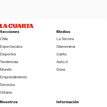
Secciones
Medios
Opens in new wind
Chile
La Tercera
Espectaculos
Glamorama
Opens in new window
Deportes
Icarito
Opens in new window
Tendencias
Auto.cl
Opens in new window
Mundo
Duna
Emprendimiento
Servicios
Urbana
Nosotros
Información