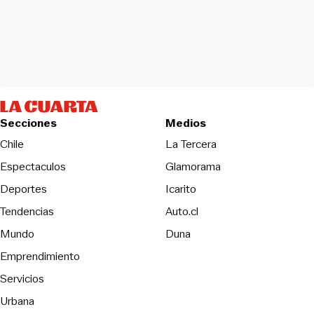
Secciones
Medios
Opens in new wind
Chile
La Tercera
Espectaculos
Glamorama
Opens in new window
Deportes
Icarito
Opens in new window
Tendencias
Auto.cl
Opens in new window
Mundo
Duna
Emprendimiento
Servicios
Urbana