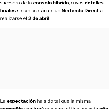
sucesora de la
consola híbrida
, cuyos
detalles
finales
se conocerán en un
Nintendo Direct
a
realizarse el
2 de abril
.
La
expectación
ha sido tal que la misma
compañía
confirmó que para el final de este
año