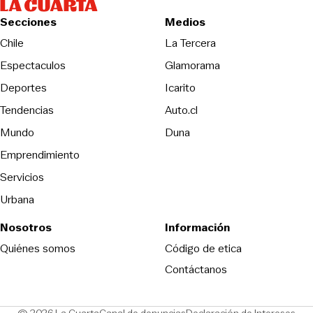
Secciones
Medios
Opens in new wind
Chile
La Tercera
Espectaculos
Glamorama
Opens in new window
Deportes
Icarito
Opens in new window
Tendencias
Auto.cl
Opens in new window
Mundo
Duna
Emprendimiento
Servicios
Urbana
Nosotros
Información
Opens in new
Quiénes somos
Código de etica
Contáctanos
Opens in new window
Ope