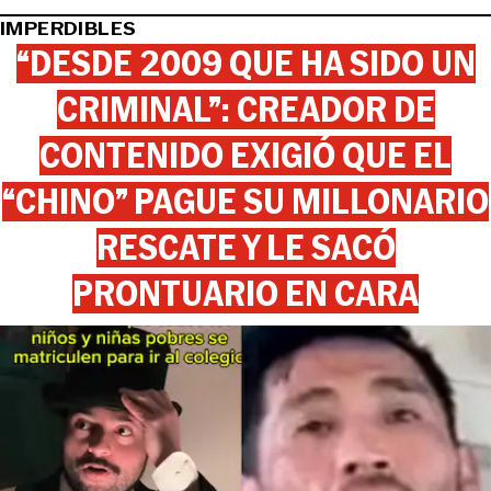
IMPERDIBLES
“DESDE 2009 QUE HA SIDO UN
CRIMINAL”: CREADOR DE
CONTENIDO EXIGIÓ QUE EL
“CHINO” PAGUE SU MILLONARIO
RESCATE Y LE SACÓ
PRONTUARIO EN CARA