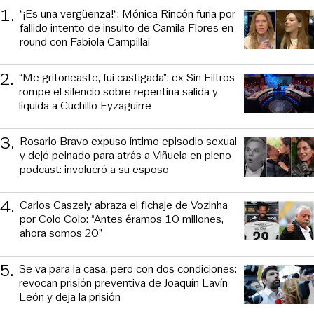
1
.
“¡Es una vergüenza!“: Mónica Rincón furia por
fallido intento de insulto de Camila Flores en
round con Fabiola Campillai
2
.
“Me gritoneaste, fui castigada”: ex Sin Filtros
rompe el silencio sobre repentina salida y
liquida a Cuchillo Eyzaguirre
3
.
Rosario Bravo expuso íntimo episodio sexual
y dejó peinado para atrás a Viñuela en pleno
podcast: involucró a su esposo
4
.
Carlos Caszely abraza el fichaje de Vozinha
por Colo Colo: “Antes éramos 10 millones,
ahora somos 20”
5
.
Se va para la casa, pero con dos condiciones:
revocan prisión preventiva de Joaquín Lavín
León y deja la prisión