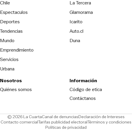
Opens in new wind
Chile
La Tercera
Espectaculos
Glamorama
Opens in new window
Deportes
Icarito
Opens in new window
Tendencias
Auto.cl
Opens in new window
Mundo
Duna
Emprendimiento
Servicios
Urbana
Nosotros
Información
Opens in new
Quiénes somos
Código de etica
Contáctanos
Opens in new window
Ope
© 2026 La Cuarta
Canal de denuncias
Declaración de Intereses
Opens in new window
Opens in new window
Contacto comercial
Tarifas publicidad electoral
Términos y condiciones
Políticas de privacidad