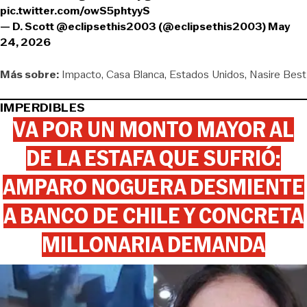
pic.twitter.com/owS5phtyyS
— D. Scott @eclipsethis2003 (@eclipsethis2003)
May
24, 2026
Más sobre:
Impacto
Casa Blanca
Estados Unidos
Nasire Best
IMPERDIBLES
VA POR UN MONTO MAYOR AL
DE LA ESTAFA QUE SUFRIÓ:
AMPARO NOGUERA DESMIENTE
A BANCO DE CHILE Y CONCRETA
MILLONARIA DEMANDA