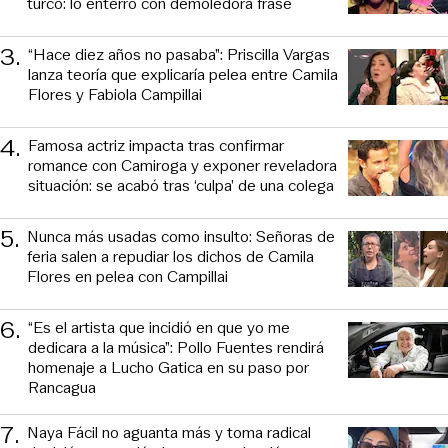
turco: lo enterró con demoledora frase
3
.
“Hace diez años no pasaba”: Priscilla Vargas
lanza teoría que explicaría pelea entre Camila
Flores y Fabiola Campillai
4
.
Famosa actriz impacta tras confirmar
romance con Camiroga y exponer reveladora
situación: se acabó tras ‘culpa’ de una colega
5
.
Nunca más usadas como insulto: Señoras de
feria salen a repudiar los dichos de Camila
Flores en pelea con Campillai
6
.
“Es el artista que incidió en que yo me
dedicara a la música”: Pollo Fuentes rendirá
homenaje a Lucho Gatica en su paso por
Rancagua
7
.
Naya Fácil no aguanta más y toma radical