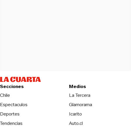
Secciones
Medios
Opens in new wind
Chile
La Tercera
Espectaculos
Glamorama
Opens in new window
Deportes
Icarito
Opens in new window
Tendencias
Auto.cl