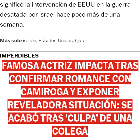
significó la intervención de EEUU en la guerra
desatada por Israel hace poco más de una
semana.
Más sobre:
Irán
Estados Unidos
Qatar
IMPERDIBLES
FAMOSA ACTRIZ IMPACTA TRAS
CONFIRMAR ROMANCE CON
CAMIROGA Y EXPONER
REVELADORA SITUACIÓN: SE
ACABÓ TRAS ‘CULPA’ DE UNA
COLEGA