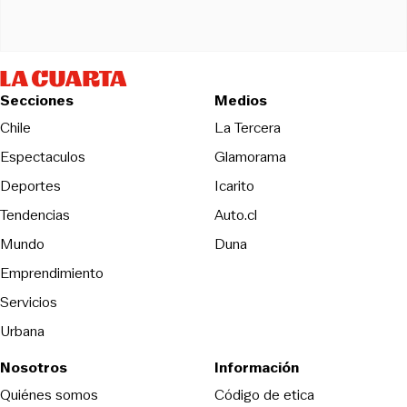
Secciones
Medios
Opens in new wind
Chile
La Tercera
Espectaculos
Glamorama
Opens in new window
Deportes
Icarito
Opens in new window
Tendencias
Auto.cl
Opens in new window
Mundo
Duna
Emprendimiento
Servicios
Urbana
Nosotros
Información
Opens in new
Quiénes somos
Código de etica