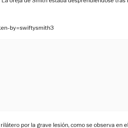
? La oreja de Smith estaba desprendiéndose tras 
ken-by=swiftysmith3
ilátero por la grave lesión, como se observa en el