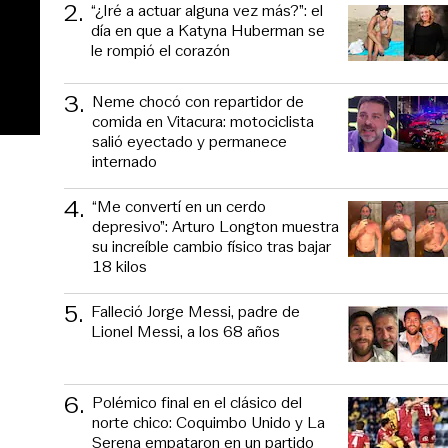
2
.
“¿Iré a actuar alguna vez más?”: el
día en que a Katyna Huberman se
le rompió el corazón
3
.
Neme chocó con repartidor de
comida en Vitacura: motociclista
salió eyectado y permanece
internado
4
.
“Me convertí en un cerdo
depresivo”: Arturo Longton muestra
su increíble cambio físico tras bajar
18 kilos
5
.
Falleció Jorge Messi, padre de
Lionel Messi, a los 68 años
6
.
Polémico final en el clásico del
norte chico: Coquimbo Unido y La
Serena empataron en un partido