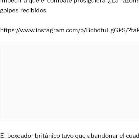
impediría que el combate prosiguiera. ¿La razón
golpes recibidos.
https://www.instagram.com/p/BchdtuEgGkS/?ta
El boxeador británico tuvo que abandonar el cuadr