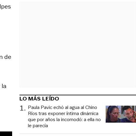
lpes
n de
 la
LO MÁS LEÍDO
1
.
Paula Pavic echó al agua al Chino
Ríos tras exponer íntima dinámica
que por años la incomodó: a ella no
le parecía