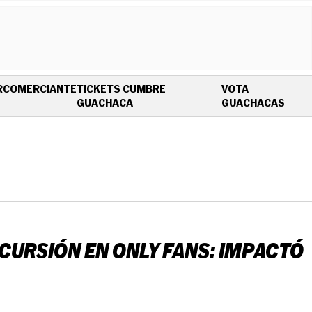
R
COMERCIANTE
TICKETS CUMBRE
VOTA
OPENS IN NEW WINDOW
OPEN
GUACHACA
GUACHACAS
NCURSIÓN EN ONLY FANS: IMPACTÓ