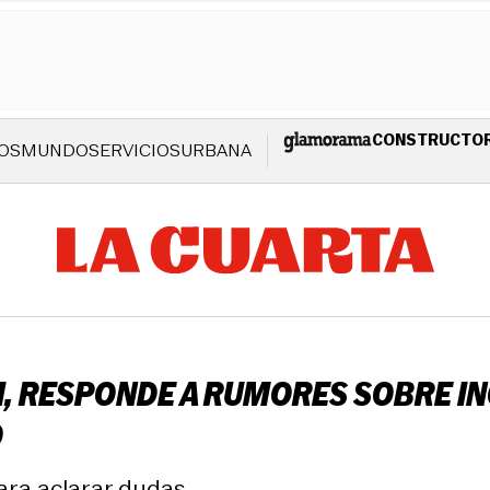
CONSTRUCTO
OS
MUNDO
SERVICIOS
URBANA
EI, RESPONDE A RUMORES SOBRE I
O
ara aclarar dudas.