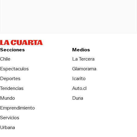
Secciones
Medios
Opens in new wind
Chile
La Tercera
Espectaculos
Glamorama
Opens in new window
Deportes
Icarito
Opens in new window
Tendencias
Auto.cl
Opens in new window
Mundo
Duna
Emprendimiento
Servicios
Urbana