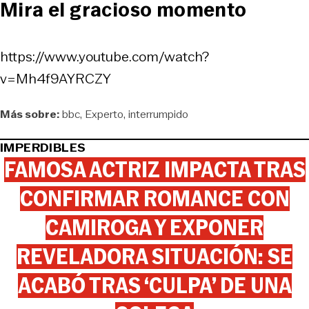
Mira el gracioso momento
https://www.youtube.com/watch?
v=Mh4f9AYRCZY
Más sobre:
bbc
Experto
interrumpido
IMPERDIBLES
FAMOSA ACTRIZ IMPACTA TRAS
CONFIRMAR ROMANCE CON
CAMIROGA Y EXPONER
REVELADORA SITUACIÓN: SE
ACABÓ TRAS ‘CULPA’ DE UNA