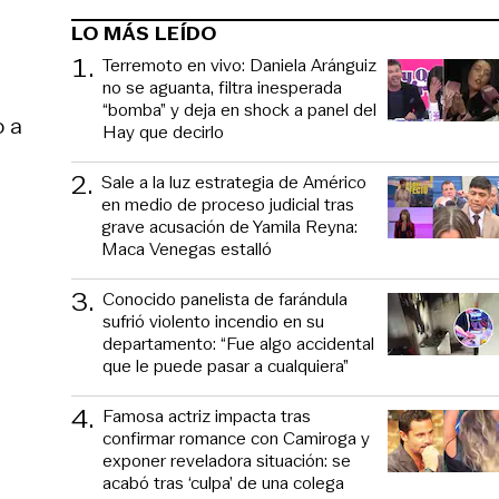
LO MÁS LEÍDO
1
.
Terremoto en vivo: Daniela Aránguiz
no se aguanta, filtra inesperada
“bomba” y deja en shock a panel del
o a
Hay que decirlo
2
.
Sale a la luz estrategia de Américo
en medio de proceso judicial tras
grave acusación de Yamila Reyna:
Maca Venegas estalló
3
.
Conocido panelista de farándula
sufrió violento incendio en su
departamento: “Fue algo accidental
que le puede pasar a cualquiera”
4
.
Famosa actriz impacta tras
confirmar romance con Camiroga y
exponer reveladora situación: se
acabó tras ‘culpa’ de una colega