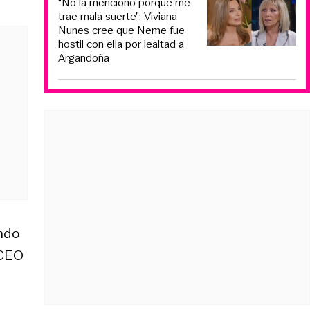
“No la menciono porque me
trae mala suerte”: Viviana
Nunes cree que Neme fue
hostil con ella por lealtad a
Argandoña
ndo
 CEO