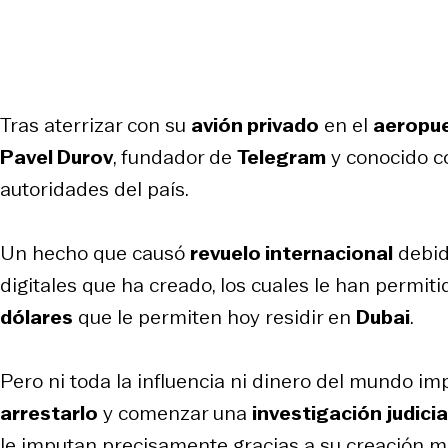
Tras aterrizar con su
avión privado
en el
aeropue
Pavel Durov
, fundador de
Telegram
y conocido c
autoridades del país.
Un hecho que causó
revuelo internacional
debido
digitales que ha creado, los cuales le han permit
dólares
que le permiten hoy residir en
Dubai
.
Pero ni toda la influencia ni dinero del mundo im
arrestarlo
y comenzar una
investigación judicia
le imputan precisamente gracias a su creación m