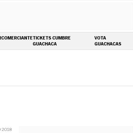
R
COMERCIANTE
TICKETS CUMBRE
VOTA
OPENS IN NEW WINDOW
OPEN
GUACHACA
GUACHACAS
 2018