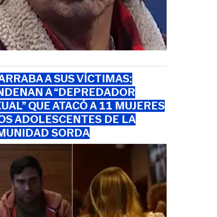
RRABA A SUS VÍCTIMAS:
NDENAN A “DEPREDADOR
UAL” QUE ATACÓ A 11 MUJERES
OS ADOLESCENTES DE LA
MUNIDAD SORDA