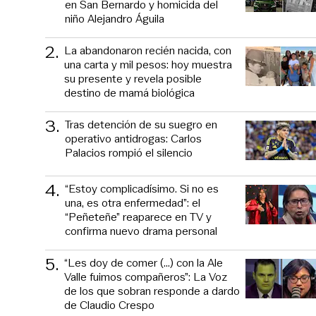
en San Bernardo y homicida del
niño Alejandro Águila
2
.
La abandonaron recién nacida, con
una carta y mil pesos: hoy muestra
su presente y revela posible
destino de mamá biológica
3
.
Tras detención de su suegro en
operativo antidrogas: Carlos
Palacios rompió el silencio
4
.
“Estoy complicadísimo. Si no es
una, es otra enfermedad”: el
“Peñeteñe” reaparece en TV y
confirma nuevo drama personal
5
.
“Les doy de comer (...) con la Ale
Valle fuimos compañeros”: La Voz
de los que sobran responde a dardo
de Claudio Crespo