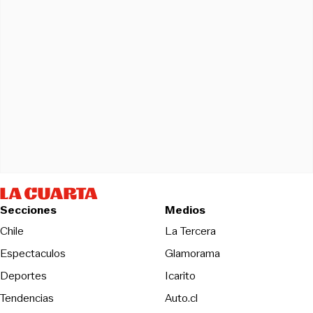
Secciones
Medios
Opens in new wind
Chile
La Tercera
Espectaculos
Glamorama
Opens in new window
Deportes
Icarito
Opens in new window
Tendencias
Auto.cl