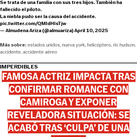
Se trata de una familia con sus tres hijos. También ha
fallecido el piloto.
La niebla pudo ser la causa del accidente.
pic.twitter.com/QMIdHIsTjw
— Almudena Ariza (@almuariza)
April 10, 2025
Más sobre:
estados unidos
nueva york
helicóptero
río hudson
accidente
accidente aéreo
IMPERDIBLES
FAMOSA ACTRIZ IMPACTA TRAS
CONFIRMAR ROMANCE CON
CAMIROGA Y EXPONER
REVELADORA SITUACIÓN: SE
ACABÓ TRAS ‘CULPA’ DE UNA