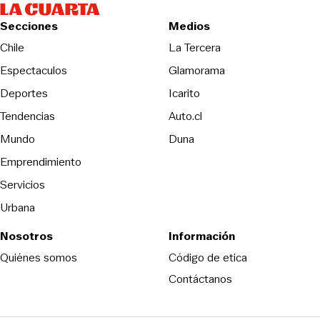
Secciones
Medios
Opens in new wind
Chile
La Tercera
Espectaculos
Glamorama
Opens in new window
Deportes
Icarito
Opens in new window
Tendencias
Auto.cl
Opens in new window
Mundo
Duna
Emprendimiento
Servicios
Urbana
Nosotros
Información
Opens in new
Quiénes somos
Código de etica
Contáctanos