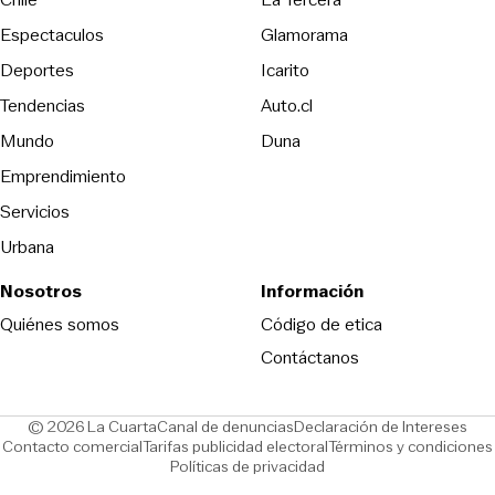
Espectaculos
Glamorama
Opens in new window
Deportes
Icarito
Opens in new window
Tendencias
Auto.cl
Opens in new window
Mundo
Duna
Emprendimiento
Servicios
Urbana
Nosotros
Información
Opens in new
Quiénes somos
Código de etica
Contáctanos
Opens in new window
Ope
© 2026 La Cuarta
Canal de denuncias
Declaración de Intereses
Opens in new window
Opens in new window
Contacto comercial
Tarifas publicidad electoral
Términos y condiciones
Políticas de privacidad