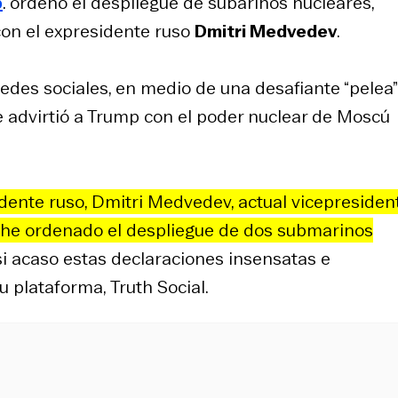
p
. ordenó el despliegue de subarinos nucleares,
con el expresidente ruso
Dmitri Medvedev
.
edes sociales, en medio de una desafiante “pelea”
e advirtió a Trump con el poder nuclear de Moscú
dente ruso, Dmitri Medvedev, actual vicepresiden
, he ordenado el despliegue de dos submarinos
 si acaso estas declaraciones insensatas e
su plataforma,
Truth Social
.