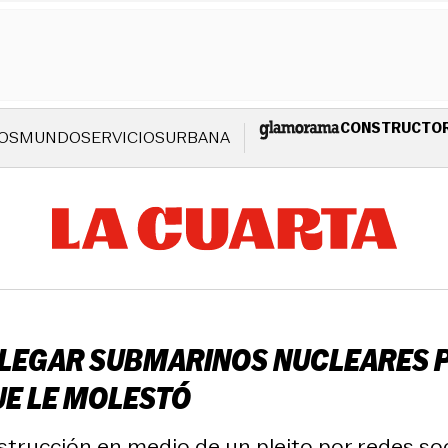
CONSTRUCTO
OS
MUNDO
SERVICIOS
URBANA
PLEGAR SUBMARINOS NUCLEARES 
UE LE MOLESTÓ
strucción en medio de un pleito por redes so