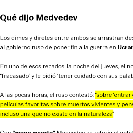
Qué dijo Medvedev
Los dimes y diretes entre ambos se arrastran de
al gobierno ruso de poner fin a la guerra en
Ucra
En uno de esos recados, la noche del jueves, el
“fracasado” y le pidió “tener cuidado con sus pala
A las pocas horas, el ruso contestó:
“sobre ‘entrar
películas favoritas sobre muertos vivientes y pen
incluso una que no existe en la naturaleza”
.
Con
“mano muerta”
Medvedev se refería al antig