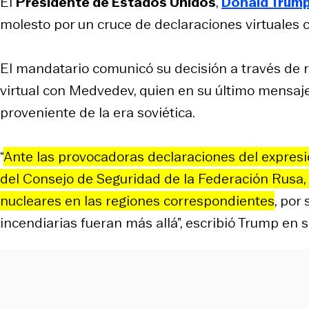
El
Presidente de Estados Unidos
,
Donald Trum
molesto por un cruce de declaraciones virtuales 
El mandatario comunicó su decisión a través de r
virtual con Medvedev, quien en su último mensaj
proveniente de la era soviética.
“
Ante las provocadoras declaraciones del expresi
del Consejo de Seguridad de la Federación Rusa
nucleares en las regiones correspondientes
, por
incendiarias fueran más allá”, escribió Trump en 