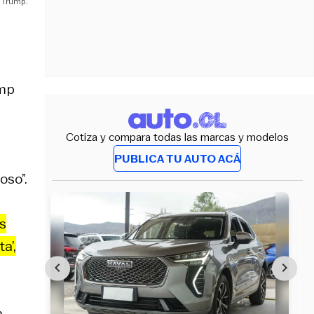
e Trump.
ump
Cotiza y compara todas las marcas y modelos
PUBLICA TU AUTO ACÁ
oso”.
us
a’,
n