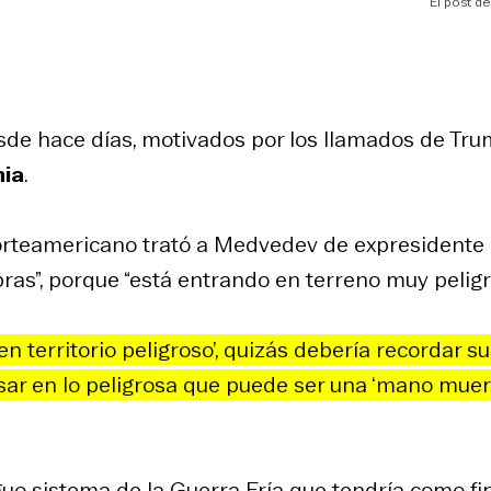
El post d
sde hace días, motivados por los llamados de Tr
nia
.
 norteamericano trató a Medvedev de expresidente
bras”, porque “está entrando en terreno muy peligr
 en territorio peligroso’, quizás debería recordar s
sar en lo peligrosa que puede ser una ‘mano muert
uo sistema de la Guerra Fría que tendría como fi