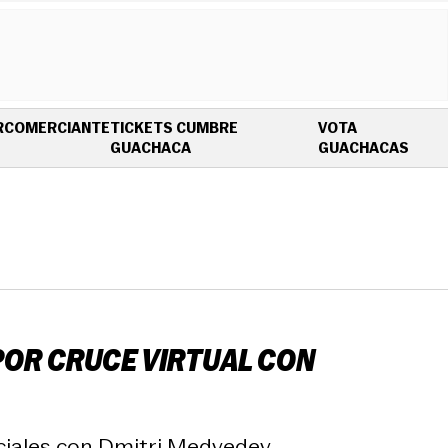
R
COMERCIANTE
TICKETS CUMBRE
VOTA
OPENS IN NEW WINDOW
OPEN
GUACHACA
GUACHACAS
POR CRUCE VIRTUAL CON
ciales con Dmitri Medvedev.