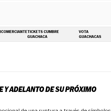
R
COMERCIANTE
TICKETS CUMBRE
VOTA
OPENS IN NEW WINDOW
OPEN
GUACHACA
GUACHACAS
E Y ADELANTO DE SU PRÓXIMO
emocional de una ruptura a través de símbolos