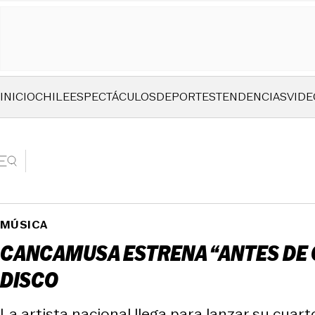
INICIO
CHILE
ESPECTÁCULOS
DEPORTES
TENDENCIAS
VIDE
MÚSICA
CANCAMUSA ESTRENA “ANTES DE Q
DISCO
La artista nacional llega para lanzar su cua