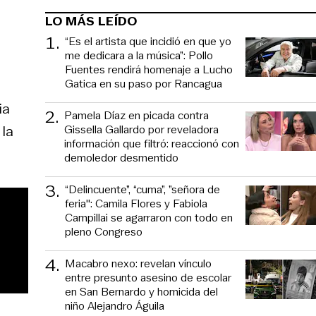
LO MÁS LEÍDO
1
.
“Es el artista que incidió en que yo
me dedicara a la música”: Pollo
Fuentes rendirá homenaje a Lucho
Gatica en su paso por Rancagua
ia
2
.
Pamela Díaz en picada contra
Gissella Gallardo por reveladora
 la
información que filtró: reaccionó con
demoledor desmentido
3
.
“Delincuente”, “cuma”, ”señora de
feria": Camila Flores y Fabiola
Campillai se agarraron con todo en
pleno Congreso
4
.
Macabro nexo: revelan vínculo
entre presunto asesino de escolar
en San Bernardo y homicida del
niño Alejandro Águila