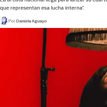
que representan esa lucha interna”.
Por
Daniela Aguayo