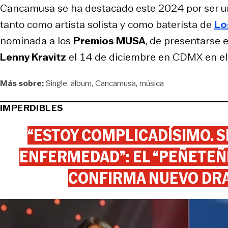
Cancamusa se ha destacado este 2024 por ser 
tanto como artista solista y como baterista de
Lo
nominada a los
Premios MUSA
, de presentarse 
Lenny Kravitz
el 14 de diciembre en CDMX en el 
Más sobre:
Single
álbum
Cancamusa
música
IMPERDIBLES
“ESTOY COMPLICADÍSIMO. SI
ENFERMEDAD”: EL “PEÑETEÑE
CONFIRMA NUEVO DR