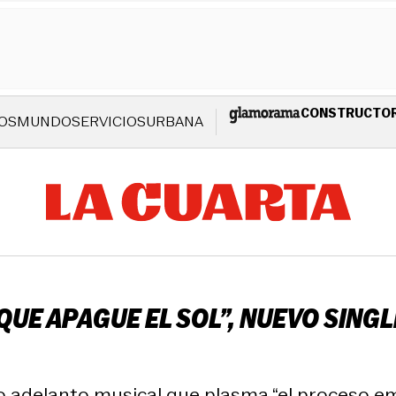
CONSTRUCTO
OS
MUNDO
SERVICIOS
URBANA
UE APAGUE EL SOL”, NUEVO SINGL
rto adelanto musical que plasma “el proceso 