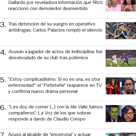
Gallardo por reveladora información que filtró:
reaccionó con demoledor desmentido
3
.
Tras detención de su suegro en operativo
antidrogas: Carlos Palacios rompió el silencio
4
.
Acusan a jugador de actos de indisciplina: fue
desvinculado de su club tras polémica
5
.
“Estoy complicadísimo. Si no es una, es otra
enfermedad”: el “Peñeteñe” reaparece en TV
y confirma nuevo drama personal
6
.
“Les doy de comer (...) con la Ale Valle fuimos
compañeros”: La Voz de los que sobran
responde a dardo de Claudio Crespo
7
.
Acusó al alcalde de “encerrona” y actuar