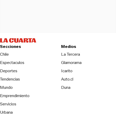
Secciones
Medios
Opens in new wind
Chile
La Tercera
Espectaculos
Glamorama
Opens in new window
Deportes
Icarito
Opens in new window
Tendencias
Auto.cl
Opens in new window
Mundo
Duna
Emprendimiento
Servicios
Urbana